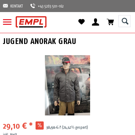
KONTAKT
+43 5283 501-162
JUGEND ANORAK GRAU
29,10 € *
38,50 € *
(24,42% gespart)
inkl. MwSt.