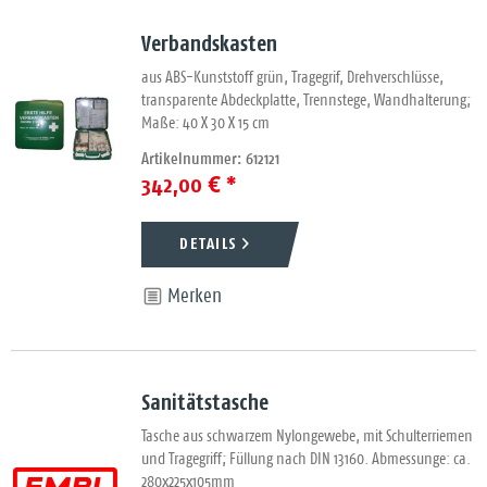
Verbandskasten
aus ABS-Kunststoff grün, Tragegrif, Drehverschlüsse,
transparente Abdeckplatte, Trennstege, Wandhalterung;
Maße: 40 X 30 X 15 cm
Artikelnummer: 612121
342,00 € *
DETAILS
Merken
Sanitätstasche
Tasche aus schwarzem Nylongewebe, mit Schulterriemen
und Tragegriff; Füllung nach DIN 13160. Abmessunge: ca.
280x225x105mm