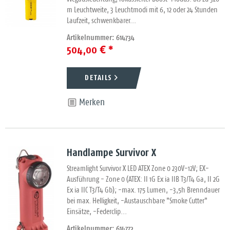
m Leuchtweite, 3 Leuchtmodi mit 6, 12 oder 24 Stunden
Laufzeit, schwenkbarer...
Artikelnummer: 614734
504,00 € *
DETAILS
Merken
Handlampe Survivor X
Streamlight Survivor X LED ATEX Zone 0 230V-12V; EX-
Ausführung - Zone 0 (ATEX: II 1G Ex ia IIB T3/T4 Ga, II 2G
Ex ia IIC T3/T4 Gb); -max. 175 Lumen, -3,5h Brenndauer
bei max. Helligkeit, -Austauschbare "Smoke Cutter"
Einsätze, -Federclip...
Artikelnummer: 614772