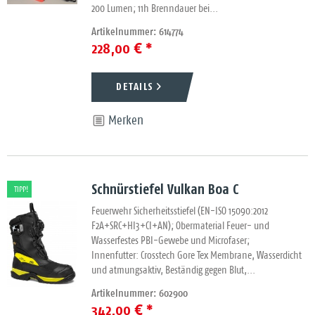
200 Lumen; 11h Brenndauer bei...
Artikelnummer: 614774
228,00 € *
DETAILS
Merken
Schnürstiefel Vulkan Boa C
TIPP!
Feuerwehr Sicherheitsstiefel (EN-ISO 15090:2012
F2A+SRC+HI3+CI+AN); Obermaterial Feuer- und
Wasserfestes PBI-Gewebe und Microfaser;
Innenfutter: Crosstech Gore Tex Membrane, Wasserdicht
und atmungsaktiv, Beständig gegen Blut,...
Artikelnummer: 602900
342,00 € *