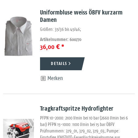
Uniformbluse weiss ÖBFV kurzarm
Damen
Größen: 35/36 bis 45/46;
Artikelnummer: 600770
36,00 € *
DETAILS
Merken
Tragkraftspritze Hydrofighter
PFPN 10-2000: 2100 l/min bei 10 bar (2660 l/min bei 6
bar) PFPN 15-1000: 1100 l/min bei 15 bar ÖBFV
Prüfnummern: 379_01, 379_02, 379_03; Pumpe:
Einstufige JOHSTADT-Feuerlöschkreiselpumpe aus