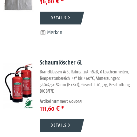
36,00 € *
DETAILS
Merken
Schaumlöscher 6L
Brandklassen A/B, Rating: 21A, 183B, 6 Löscheinheiten,
Temperaturbereich +5° bis +60°C, Abmessungen:
540x275x182mm (HxBxT), Gewicht: 10,5kg, Beschriftung:
D/GB/F/E
Artikelnummer: 608045
111,60 € *
DETAILS