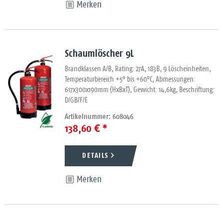
Merken
Schaumlöscher 9L
Brandklassen A/B, Rating: 27A, 183B, 9 Löscheinheiten,
Temperaturbereich +5° bis +60°C, Abmessungen:
617x300x190mm (HxBxT), Gewicht: 14,6kg, Beschriftung:
D/GB/F/E
Artikelnummer: 608046
138,60 € *
DETAILS
Merken