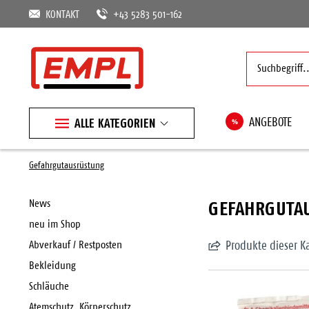
KONTAKT
+43 5283 501-162
ALLE KATEGORIEN
%
ANGEBOTE
Gefahrgutausrüstung
GEFAHRGUTA
News
neu im Shop
Abverkauf / Restposten
Produkte dieser K
Bekleidung
Schläuche
Atemschutz, Körperschutz