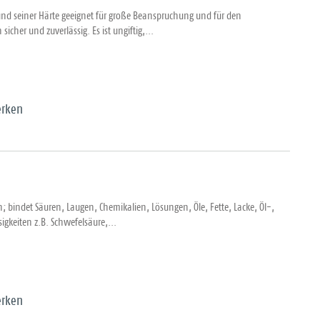
rund seiner Härte geeignet für große Beanspruchung und für den
sicher und zuverlässig. Es ist ungiftig,...
rken
n; bindet Säuren, Laugen, Chemikalien, Lösungen, Öle, Fette, Lacke, Öl-,
igkeiten z.B. Schwefelsäure,...
rken