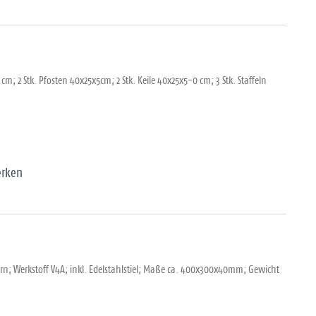
cm; 2 Stk. Pfosten 40x25x5cm; 2 Stk. Keile 40x25x5-0 cm; 3 Stk. Staffeln
rken
; Werkstoff V4A; inkl. Edelstahlstiel; Maße ca. 400x300x40mm; Gewicht