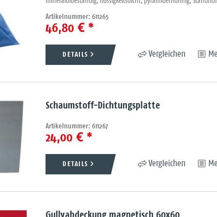
mineralölbeständig; flüssigkeitsdicht; pyramidenförmig; Standhöh
Artikelnummer: 611265
46,80 € *
DETAILS
Vergleichen
Me
Schaumstoff-Dichtungsplatte
Artikelnummer: 611267
24,00 € *
DETAILS
Vergleichen
Me
Gullyabdeckung magnetisch 60x60