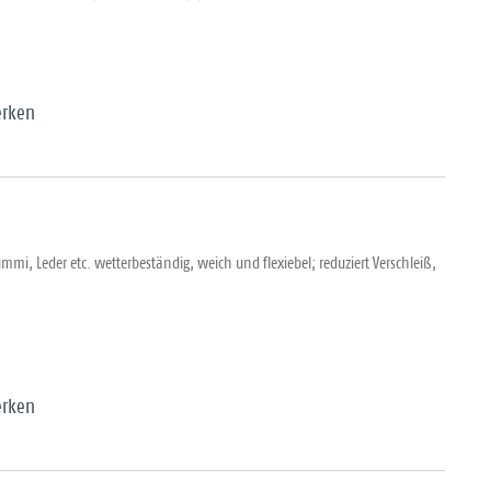
rken
ummi, Leder etc. wetterbeständig, weich und flexiebel; reduziert Verschleiß,
rken