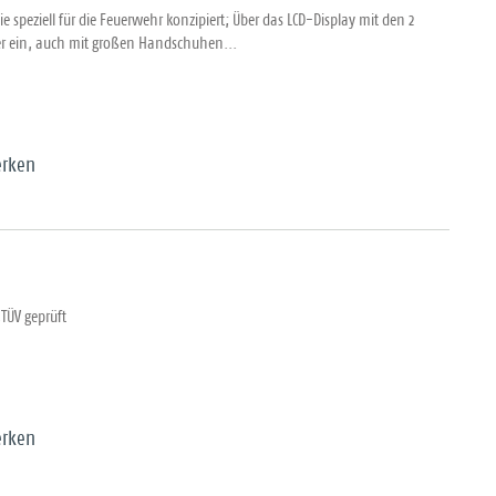
speziell für die Feuerwehr konzipiert; Über das LCD-Display mit den 2
mer ein, auch mit großen Handschuhen...
rken
,TÜV geprüft
rken