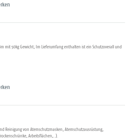
rken
 mit 50kg Gewicht; Im Lieferumfang enthalten ist ein Schutzoverall und
rken
on und Reinigung von Atemschutzmasken, Atemschutzausrüstung,
ockenschränke, Arbeitsflächen,..).