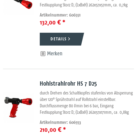
Festkupplung Storz D; (LxBxH) 262x57x57mm, ca. 0,7kg
Artikelnummer: 606551
132,00 € *
DETAILS
Merken
Hohlstrahlrohr HS 7 D25
durch Drehen des Schaltkopfes stufenlos von Absperrung
über 120° Sprühstrahl auf Vollstrahl einstellbar.
Durchflussmenge 80 l/min bei 6 bar, Eingang
Festkupplung Storz D; (LxBxH) 262x57x171mm, ca. 0,8kg
Artikelnummer: 606553
210,00 € *