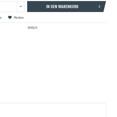
IN DEN
WARENKORB
en
Merken
606570