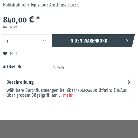
Hohlstrahlrohr Typ 2400; Anschluss Storz C
840,00 € *
inkl. MwSt.
IN DEN
WARENKORB
Merken
Artikel-Nr.:
606545
Beschreibung
wählbare Durchflussmengen bei 6bar 130/235/400 Lit/min; Ein/Aus
über großem Bügelgriff am...
mehr