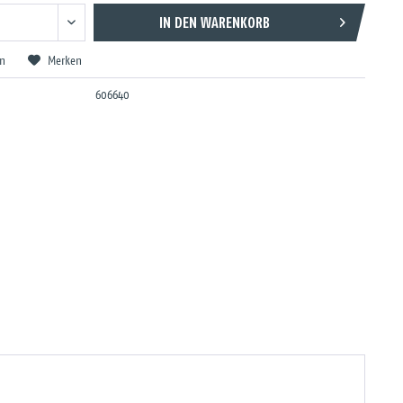
IN DEN
WARENKORB
en
Merken
606640