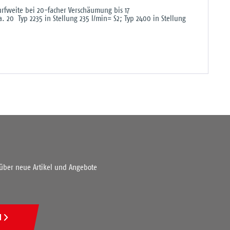
rfweite bei 20-facher Verschäumung bis 17
a. 20 Typ 2235 in Stellung 235 l/min= S2; Typ 2400 in Stellung
 über neue Artikel und Angebote
N