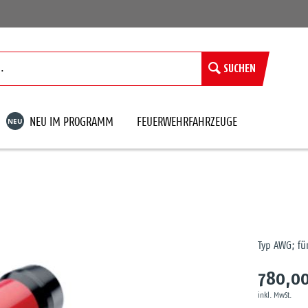
SUCHEN
NEU
NEU IM PROGRAMM
FEUERWEHRFAHRZEUGE
Typ AWG; für
780,00
inkl. MwSt.