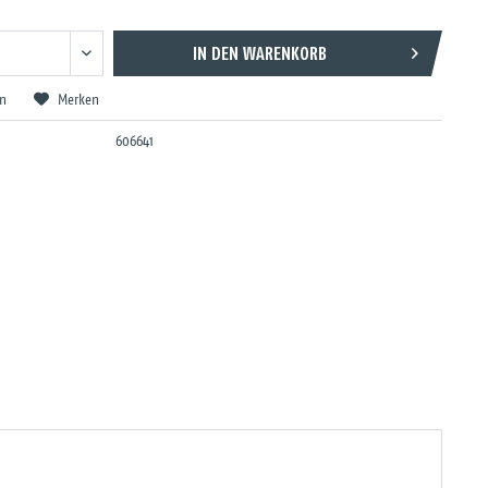
IN DEN
WARENKORB
en
Merken
606641