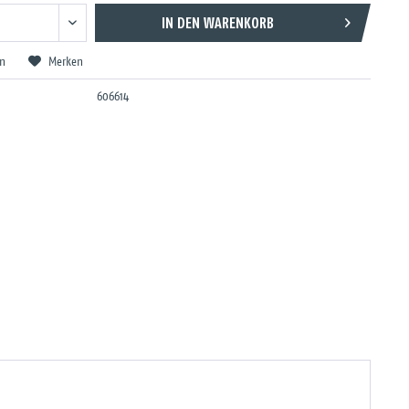
IN DEN
WARENKORB
en
Merken
606614