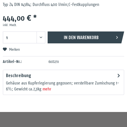
Typ Z4 DIN 14384; Durchfluss 400 l/min;C-Festkupplungen
444,00 € *
inkl. MwSt.
IN DEN
WARENKORB
Merken
Artikel-Nr.:
608270
Beschreibung
Gehäuse aus Kupferlegierung gegossen; verstellbare Zumischung 1-
6%; Gewicht ca.7,3kg
mehr