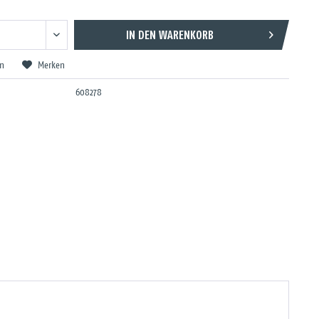
IN DEN
WARENKORB
en
Merken
608278