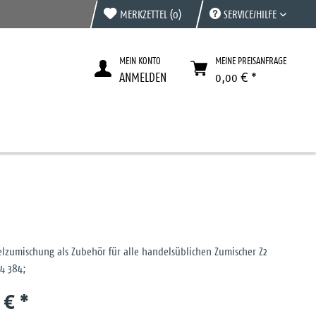
MERKZETTEL
(0)
SERVICE/HILFE
MEIN KONTO
MEINE PREISANFRAGE
ANMELDEN
0,00 € *
telzumischung als Zubehör für alle handelsüblichen Zumischer Z2
14 384;
 € *