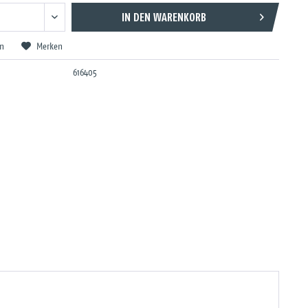
IN DEN
WARENKORB
en
Merken
616405