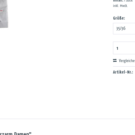
Inhalt:
1 Stück
inkl. MwSt.
Größe:
Vergleich
Artikel-Nr.:
kurzarm Damen"