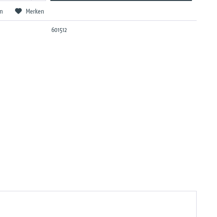
en
Merken
601512