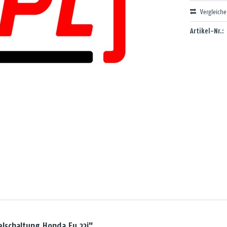
Vergleich
Artikel-Nr.:
elschaltung Honda Eu 22i"