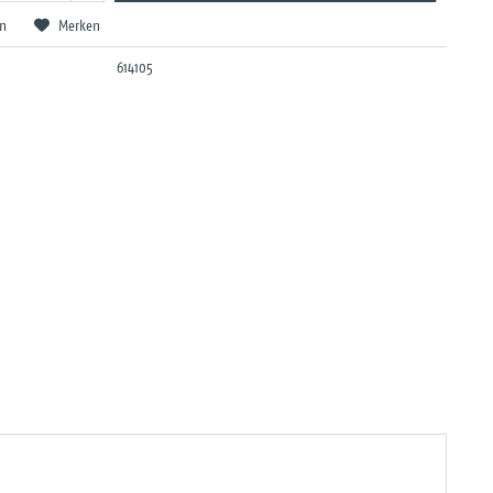
en
Merken
614105