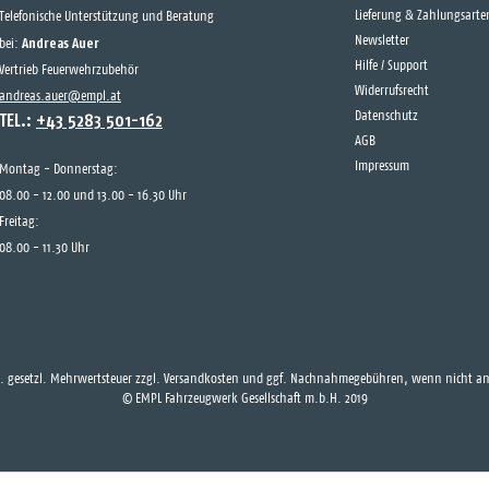
Lieferung & Zahlungsarte
Telefonische Unterstützung und Beratung
Andreas Auer
Newsletter
bei:
Hilfe / Support
Vertrieb Feuerwehrzubehör
Widerrufsrecht
andreas.auer@empl.at
TEL.:
+43 5283 501-162
Datenschutz
AGB
Impressum
Montag - Donnerstag:
08.00 - 12.00 und 13.00 - 16.30 Uhr
Freitag:
08.00 - 11.30 Uhr
kl. gesetzl. Mehrwertsteuer zzgl.
Versandkosten
und ggf. Nachnahmegebühren, wenn nicht and
© EMPL Fahrzeugwerk Gesellschaft m.b.H. 2019