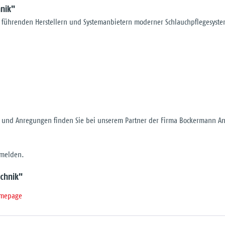
nik"
hrenden Herstellern und Systemanbietern moderner Schlauchpflegesysteme
n und Anregungen finden Sie bei unserem Partner der Firma Bockermann A
 melden.
chnik"
omepage