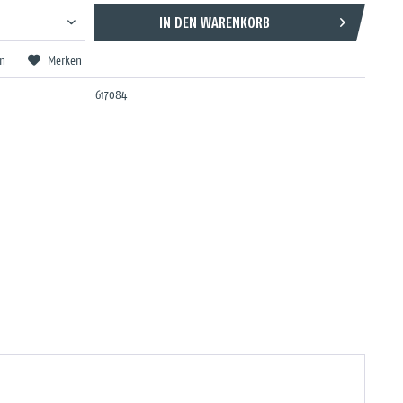
IN DEN
WARENKORB
en
Merken
617084