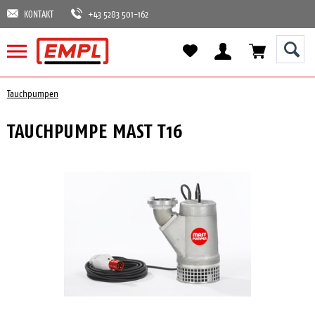
KONTAKT
+43 5283 501-162
Tauchpumpen
TAUCHPUMPE MAST T16