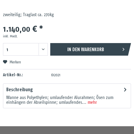
zweiteilig; Traglast ca. 270kg
1.140,00 € *
inkl. MwSt.
IN DEN
WARENKORB
Merken
Artikel-Nr.:
612021
Beschreibung
Wanne aus Polyethylen; umlaufender Alurahmen; Ösen zum
einhängen der Abseilspinne; umlaufendes...
mehr