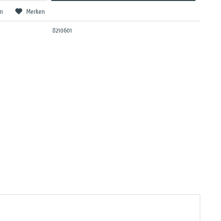
en
Merken
8210601