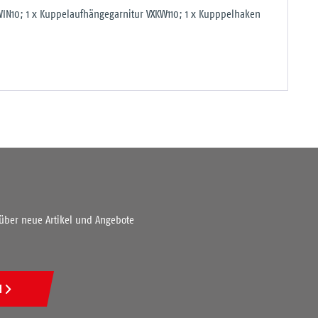
 WIN10; 1 x Kuppelaufhängegarnitur VXKW110; 1 x Kupppelhaken
 über neue Artikel und Angebote
N