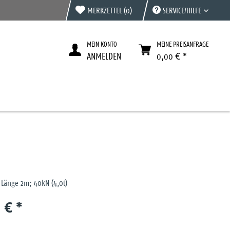
MERKZETTEL
(0)
SERVICE/HILFE
MEIN KONTO
MEINE PREISANFRAGE
ANMELDEN
0,00 € *
 Länge 2m; 40kN (4,0t)
 € *