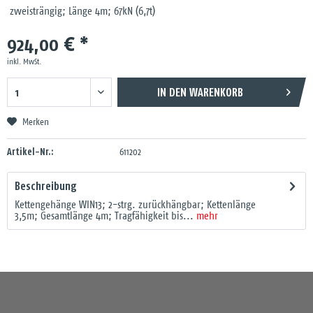
zweisträngig; Länge 4m; 67kN (6,7t)
924,00 € *
inkl. MwSt.
IN DEN
WARENKORB
Merken
Artikel-Nr.:
611202
Beschreibung
Kettengehänge WIN13; 2-strg. zurückhängbar; Kettenlänge
3,5m; Gesamtlänge 4m; Tragfähigkeit bis...
mehr