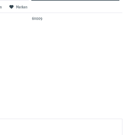
en
Merken
611009