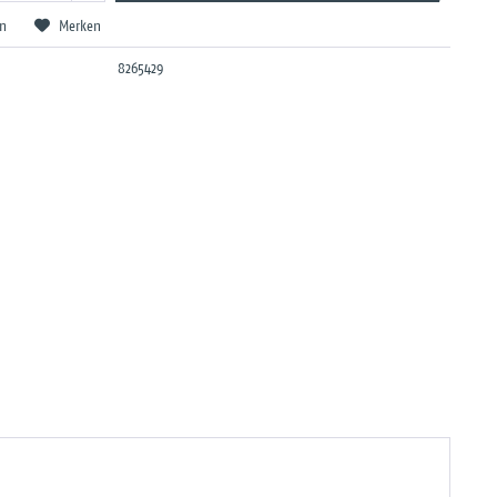
en
Merken
8265429