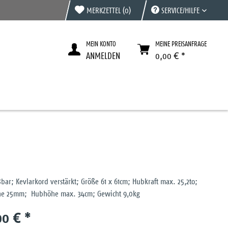
MERKZETTEL
(0)
SERVICE/HILFE
MEIN KONTO
MEINE PREISANFRAGE
ANMELDEN
0,00 € *
8bar; Kevlarkord verstärkt; Größe 61 x 61cm; Hubkraft max. 25,2to;
he 25mm; Hubhöhe max. 34cm; Gewicht 9,0kg
00 € *