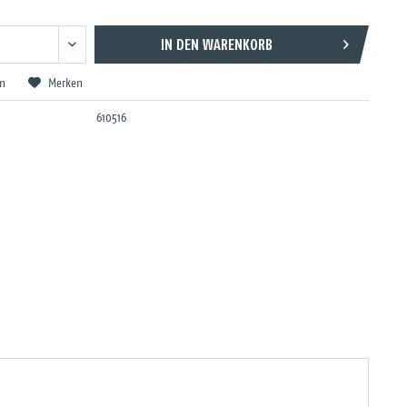
IN DEN
WARENKORB
en
Merken
610516