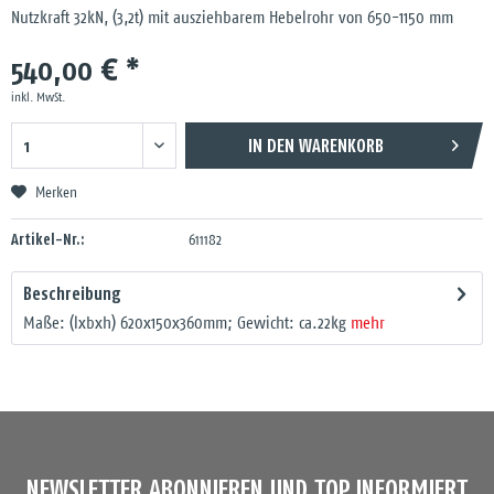
Nutzkraft 32kN, (3,2t) mit ausziehbarem Hebelrohr von 650-1150 mm
540,00 € *
inkl. MwSt.
IN DEN
WARENKORB
Merken
Artikel-Nr.:
611182
Beschreibung
Maße: (lxbxh) 620x150x360mm; Gewicht: ca.22kg
mehr
NEWSLETTER ABONNIEREN UND TOP INFORMIERT