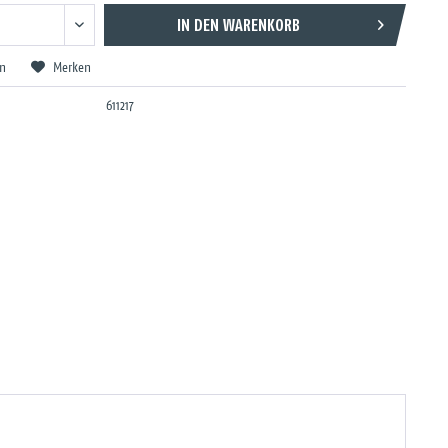
IN DEN
WARENKORB
en
Merken
611217